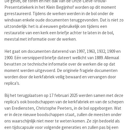
De gevel, de toren en het dak van de Onze-Lieve-Vrouw-
Presentatiekerk in het Klein Begijnhof worden op dit moment
gerestaureerd. Tijdens de werken werden in de bol onder de
windvaan enkele oude documenten teruggevonden. Dat is niet zo
uitzonderlijk: het is al eeuwen gebruikelijk om tijdens een
restauratie van een kerk een briefje achter te laten in de bol,
meestal met informatie over de werken.
Het gaat om documenten daterend van 1997, 1963, 1932, 1909 en
1900. Eén versnipperd briefje dateert wellicht van 1889. Allemaal
bevatten ze technische informatie over de werken die op dat
moment werden uitgevoerd. De originele fragiele documenten
worden door de kerkfabriek veilig bewaard en vervangen door
replica’s.
Bij het terugplaatsen op 17 februari 2025 werden samen met deze
replica’s ook boodschappen van de kerkfabriek en van de schepen
van Erediensten, Christophe Peeters, in de bol opgeborgen. Wat
er in deze nieuwe boodschappen staat, zullen de meesten onder
ons waarschijnlijk niet meer te weten komen. Ze zijn bedoeld als
een tijdscapsule voor volgende generaties en zullen pas bij een